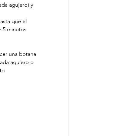
ada agujero) y 
asta que el 
e 5 minutos 
acer una botana 
ada agujero o 
to