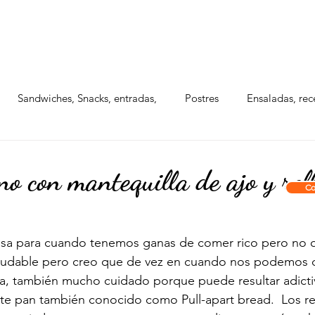
BOXES PARA EVENTOS
PAQUETES INDIVIDUA
Sandwiches, Snacks, entradas,
Postres
Ensaladas, rec
o con mantequilla de ajo y rel
Co
losa para cuando tenemos ganas de comer rico pero no
aludable pero creo que de vez en cuando nos podemos da
tra, también mucho cuidado porque 
puede resultar adicti
ste pan 
también conocido como Pull-apart bread.  Los re