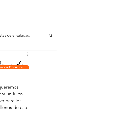
LES
REGALOS INSTITUCIONALES
etas de ensaladas,
leno de
mprar Productos
 queremos 
r un lujito 
vo para los 
llenos de este 