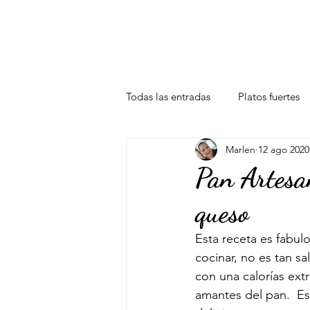
HOME
BANQUETE EN CASA
Todas las entradas
Platos fuertes
Marlen
12 ago 2020
Pan Artesan
queso
Esta receta es fabu
cocinar, no es tan s
con una calorías ex
amantes del pan
.  E