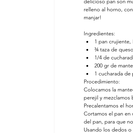
delicioso pan son mu
relleno al horno, co
manjar!
Ingredientes:
1 pan crujiente,
¾ taza de queso
1/4 de cucharad
200 gr de mante
1 cucharada de p
Procedimiento:
Colocamos la manteq
perejil y mezclamos 
Precalentamos el hor
Cortamos el pan en u
del pan, para que no
Usando los dedos o u