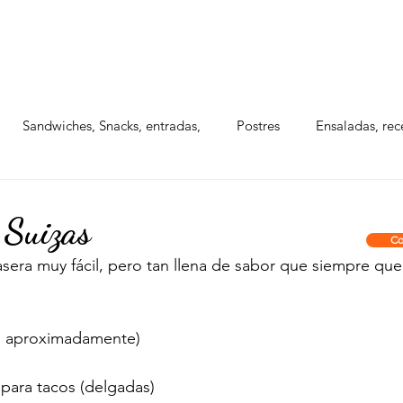
BOXES PARA EVENTOS
PAQUETES INDIVIDUA
Sandwiches, Snacks, entradas,
Postres
Ensaladas, rec
 Suizas
Co
asera muy fácil, pero tan llena de sabor que siempre quer
. aproximadamente)
 para tacos (delgadas)