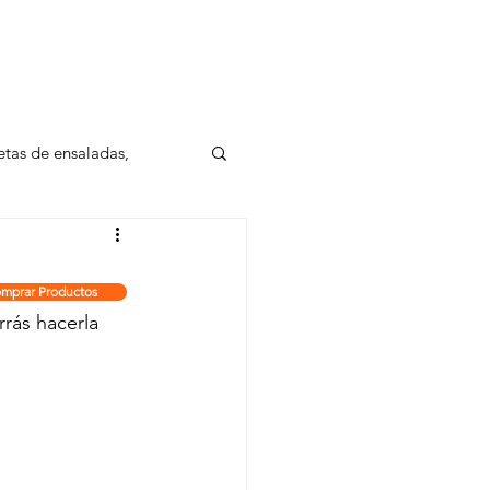
LES
REGALOS INSTITUCIONALES
etas de ensaladas,
mprar Productos
rás hacerla 