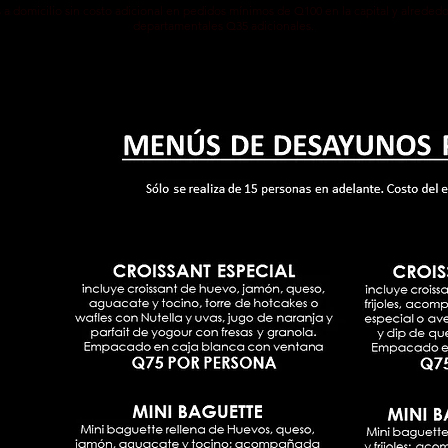
a domicilio sin costo adicional en pedidos mínimos de Q100 en la capital y alreded
departamentales Q35 adicionales.